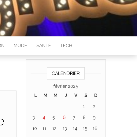
ON
MODE
SANTÉ
TECH
CALENDRIER
février 2025
L
M
M
J
V
S
D
1
2
e
3
4
5
6
7
8
9
10
11
12
13
14
15
16