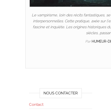
Le vampirisme, loin des récits fantastiques, 
interpersonnelles. Cette pratique, axée sur 
fascine et inquiète. Les origines historique
siècles, passa
Par
HUMEUR-D
NOUS CONTACTER
Contact