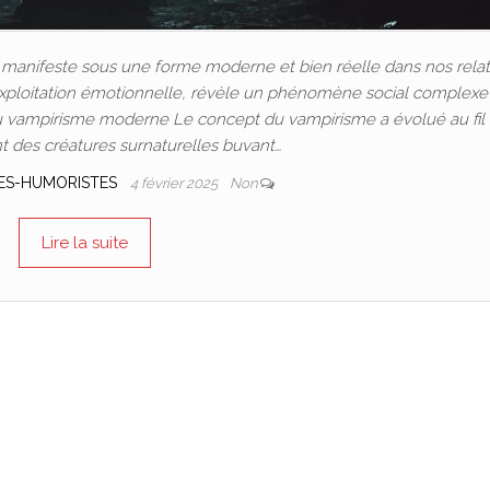
se manifeste sous une forme moderne et bien réelle dans nos relat
l'exploitation émotionnelle, révèle un phénomène social complexe
s du vampirisme moderne Le concept du vampirisme a évolué au fil
nt des créatures surnaturelles buvant…
ES-HUMORISTES
4 février 2025
Non
Lire la suite