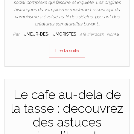
social complexe qui fascine et inquiète. Les origines
historiques du vampirisme moderne Le concept du
vampirisme a évolué au fil des siècles, passant des
créatures surnaturelles buvant…
Par
HUMEUR-DES-HUMORISTES
4 février 2025
Non
Lire la suite
Le cafe au-dela de
la tasse : decouvrez
des astuces