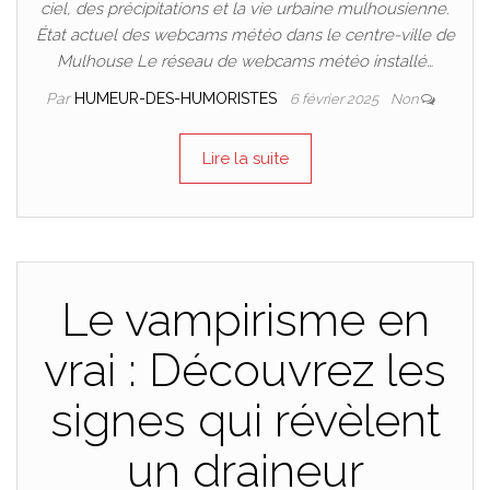
ciel, des précipitations et la vie urbaine mulhousienne.
État actuel des webcams météo dans le centre-ville de
Mulhouse Le réseau de webcams météo installé…
Par
HUMEUR-DES-HUMORISTES
6 février 2025
Non
Lire la suite
Le vampirisme en
vrai : Découvrez les
signes qui révèlent
un draineur