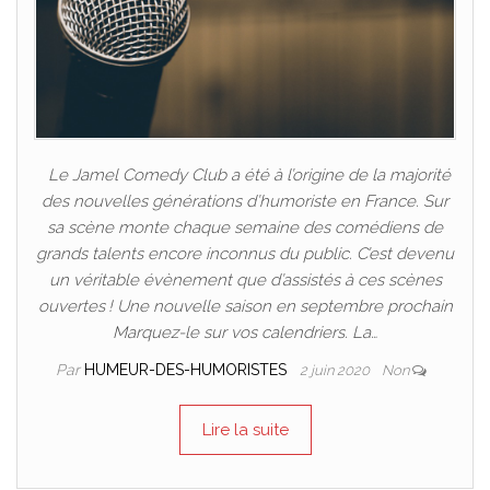
Le Jamel Comedy Club a été à l’origine de la majorité
des nouvelles générations d’humoriste en France. Sur
sa scène monte chaque semaine des comédiens de
grands talents encore inconnus du public. C’est devenu
un véritable évènement que d’assistés à ces scènes
ouvertes ! Une nouvelle saison en septembre prochain
Marquez-le sur vos calendriers. La…
Par
HUMEUR-DES-HUMORISTES
2 juin 2020
Non
Lire la suite