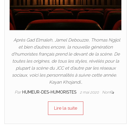
Après Gad Elmaleh, Jamel Debouzze, Thomas Ngijol
et bien d’autres encore, la nouvelle génération
d’humoristes français prend le devant de la scène. De
toutes les origines, de tous les styles, révélés pour la
plupart la scène du JCC et d’autre par les réseaux
sociaux, voici les personnalités à suivre cette année.
Kayan Khojandi…
Par
HUMEUR-DES-HUMORISTES
2 mai 2020
Non
Lire la suite