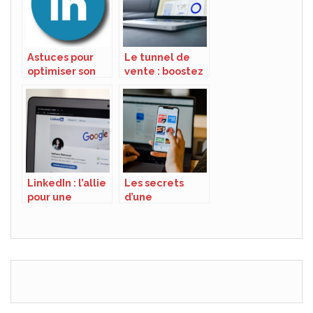
Astuces pour
Le tunnel de
optimiser son
vente : boostez
profil LinkedIn
votre chiffre
d’affaires avec
cette strategie
incontournable
LinkedIn : l’allie
Les secrets
pour une
d’une
prospection
prospection
efficace et
efficace : cibler
personnalisee
avec precision